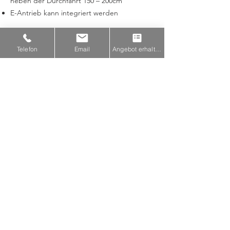
neben der Durchfahrt 150 – 200cm
E-Antrieb kann integriert werden
< Zurück
Telefon
Email
Angebot erhalten
Hauptsitz
Dorfstraße 35
16356 Ahrensfelde
info@alcatraz-zaunanlagen.de
030-9418557
Angebot anfordern
Öffnungszeiten
März – Oktober: