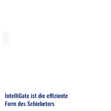
7
8
9
IG10
Schiebetor
IntelliGate
10
IntelliGate ist die effiziente
Form des Schiebetors