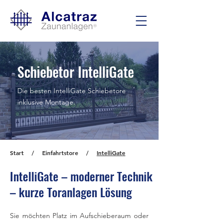
Schiebetor IntelliGate
Die besten IntelliGate Schiebetore
inklusive Montage.
Start
/
Einfahrtstore
/
IntelliGate
IntelliGate – moderner Technik
– kurze Toranlagen Lösung
Sie möchten Platz im Aufschieberaum oder