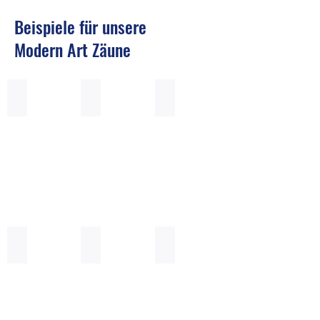
Beispiele für unsere
Modern Art Zäune
MA3-3
MA3-4
MA3-5
Aluminiumzaun
Aluminiumzaun
Aluminiumzaun
Modern
Modern
Modern
Art
Art
Art
3-
3-
3-
3
4
5
MA6-1
MA6-2
MA6-7
Aluminiumzaun
Aluminiumzaun
Aluminiumzaun
Modern
Modern
Modern
Art
Art
Art
6-
6-
6-
1
2
7