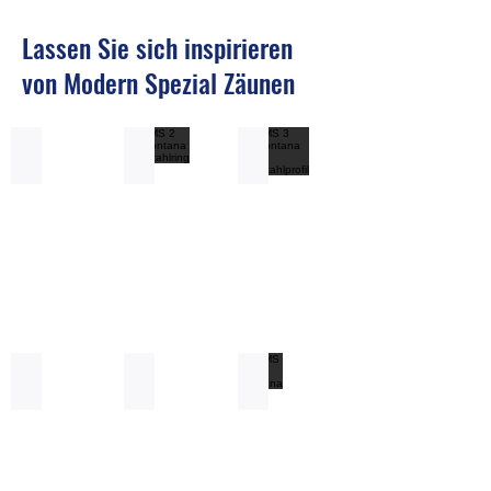
Lassen Sie sich inspirieren
von Modern Spezial Zäunen
AMS 1 Montana
AMS 2 Montana Edelstahlring
AMS 3 Montana mit Edelstahlpr
Aluminiumzaun
Aluminiumzaun
Aluminiumzaun
Modern
Modern
Modern
Spezial
Spezial
Spezial
1
2
3
Montana
Edelstahlring
Montana
mit
Edelstahlring
AMS 4 Montana
AMS 5 Ohio
AMS 6 Montana
Aluminiumzaun
Aluminiumzaun
Aluminiumzaun
Modern
Modern
Modern
Spezial
Spezial
Spezial
4
5
6
Montana
Montana
Montana